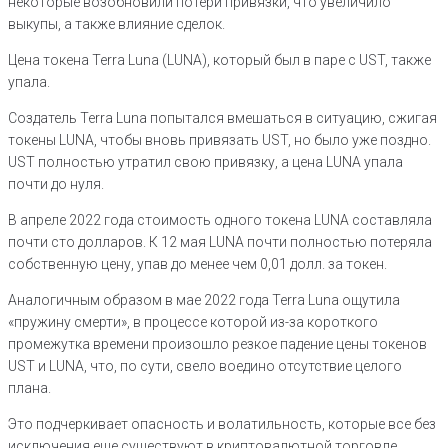
некоторые возобновили потери привязки, что увеличило
выкупы, а также влияние сделок.
Цена токена Terra Luna (LUNA), который был в паре с UST, также
упала.
Создатель Terra Luna попытался вмешаться в ситуацию, сжигая
токены LUNA, чтобы вновь привязать UST, но было уже поздно.
UST полностью утратил свою привязку, а цена LUNA упала
почти до нуля.
В апреле 2022 года стоимость одного токена LUNA составляла
почти сто долларов. К 12 мая LUNA почти полностью потеряла
собственную цену, упав до менее чем 0,01 долл. за токен.
Аналогичным образом в мае 2022 года Terra Luna ощутила
«пружину смерти», в процессе которой из-за короткого
промежутка времени произошло резкое падение цены токенов
UST и LUNA, что, по сути, свело воедино отсутствие целого
плана.
Это подчеркивает опасность и волатильность, которые все без
исключения еще существуют в криптовалютной торговле.