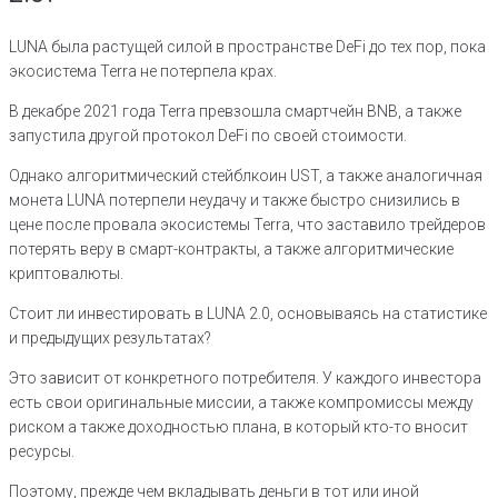
LUNA была растущей силой в пространстве DeFi до тех пор, пока
экосистема Terra не потерпела крах.
В декабре 2021 года Terra превзошла смартчейн BNB, а также
запустила другой протокол DeFi по своей стоимости.
Однако алгоритмический стейблкоин UST, а также аналогичная
монета LUNA потерпели неудачу и также быстро снизились в
цене после провала экосистемы Terra, что заставило трейдеров
потерять веру в смарт-контракты, а также алгоритмические
криптовалюты.
Стоит ли инвестировать в LUNA 2.0, основываясь на статистике
и предыдущих результатах?
Это зависит от конкретного потребителя. У каждого инвестора
есть свои оригинальные миссии, а также компромиссы между
риском а также доходностью плана, в который кто-то вносит
ресурсы.
Поэтому, прежде чем вкладывать деньги в тот или иной