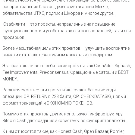
К ним относятся упорядочение транзакций Can, более быстрое
распространение блоков, дерево метаданных Merklix,
обязательства UTXO, подписи Шнорра и многое другое.
Юзабилити — это проекты, направленные на повышение
функциональности и удобства как для пользователей, так и для
продавцов.
Более масштабная цель этих проектов — улучшить восприятие
рынка и стать альтернативным валютным стандартом.
Эта фаза включает в себя такие проекты, как CashAddr, Sighash,
Fee Improvements, Pre-consensus, Фракционные сатоши и BEST
MONEY.
Расширяемость — эти проекты включают базовые коды
операций, OP_RETURN в 223 байта, OP_CHECKDATASIG, новый
формат транзакций и ЭКОНОМИЮ ТОКЕНОВ.
Помимо этих проектов, другие используют инфраструктуру
Bitcoin Cash для создания экосистемы вокруг криптовалюты.
К ним относятся такие, как Honest Cash, Open Bazaar, Pomler,