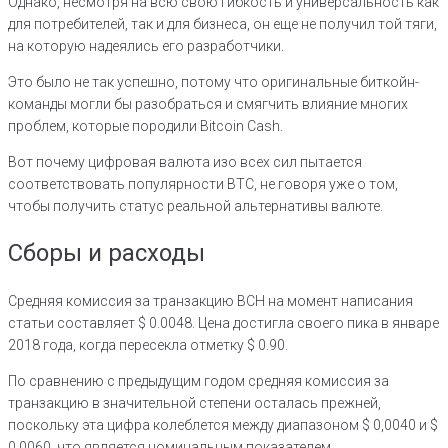
Однако, несмотря на всю свою гибкость и универсальность как
для потребителей, так и для бизнеса, он еще не получил той тяги,
на которую надеялись его разработчики.
Это было не так успешно, потому что оригинальные биткойн-
команды могли бы разобраться и смягчить влияние многих
проблем, которые породили Bitcoin Cash.
Вот почему цифровая валюта изо всех сил пытается
соответствовать популярности BTC, не говоря уже о том,
чтобы получить статус реальной альтернативы валюте.
Сборы и расходы
Средняя комиссия за транзакцию BCH на момент написания
статьи составляет $ 0.0048. Цена достигла своего пика в январе
2018 года, когда пересекла отметку $ 0.90.
По сравнению с предыдущим годом средняя комиссия за
транзакцию в значительной степени осталась прежней,
поскольку эта цифра колеблется между диапазоном $ 0,0040 и $
0,0060, что является номинальным показателем.