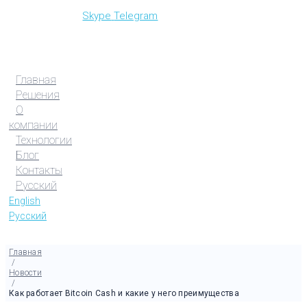
Skype
Telegram
Главная
Решения
О
компании
Технологии
Блог
Контакты
Русский
English
Русский
Главная
/
Новости
/
Как работает Bitcoin Cash и какие у него преимущества